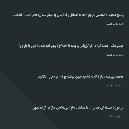
پاسخ نماینده مجلس درباره عدم انتقال زندانیان به بیمارستان: عمر دست خداست
5 سال،5 ماه گذشته
فیلترینگ اینستاگرام، گوگل‌پلی و بقیه تا اطلاع‌ثانوی لغو شد؛ ناجی یا بازی!
5 سال،2 ماه گذشته
محمد پورمند: بازداشت شدم، چون نوشته بودم مردم را نکشید
5 سال،1 ماه گذشته
برخورد سلیقه‌ای مدیران با نمایش ساز؛ بی‌دادی سازها از سانسور
5 سال،1 ماه گذشته