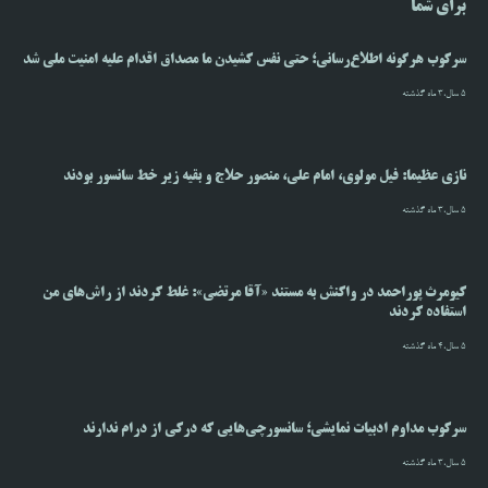
برای شما
سرکوب هرگونه اطلاع‌رسانی؛ حتی نفس کشیدن ما مصداق اقدام علیه امنیت ملی شد
5 سال،3 ماه گذشته
نازی عظیما: فیل مولوی، امام علی، منصور حلاج و بقیه زیر خط سانسور بودند
5 سال،3 ماه گذشته
کیومرث پوراحمد در واکنش به مستند «آقا مرتضی»: غلط کردند از راش‌های من
استفاده کردند
5 سال،4 ماه گذشته
سرکوب مداوم ادبیات نمایشی؛ سانسورچی‌هایی که درکی از درام ندارند
5 سال،3 ماه گذشته