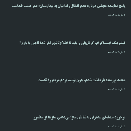
پاسخ نماینده مجلس درباره عدم انتقال زندانیان به بیمارستان: عمر دست خداست
5 سال،5 ماه گذشته
فیلترینگ اینستاگرام، گوگل‌پلی و بقیه تا اطلاع‌ثانوی لغو شد؛ ناجی یا بازی!
5 سال،2 ماه گذشته
محمد پورمند: بازداشت شدم، چون نوشته بودم مردم را نکشید
5 سال،1 ماه گذشته
برخورد سلیقه‌ای مدیران با نمایش ساز؛ بی‌دادی سازها از سانسور
5 سال،1 ماه گذشته