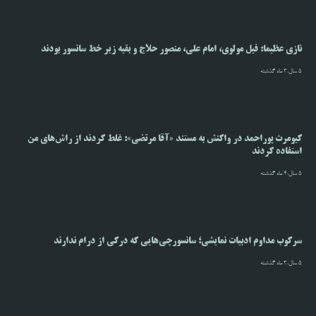
نازی عظیما: فیل مولوی، امام علی، منصور حلاج و بقیه زیر خط سانسور بودند
5 سال،3 ماه گذشته
کیومرث پوراحمد در واکنش به مستند «آقا مرتضی»: غلط کردند از راش‌های من
استفاده کردند
5 سال،4 ماه گذشته
سرکوب مداوم ادبیات نمایشی؛ سانسورچی‌هایی که درکی از درام ندارند
5 سال،3 ماه گذشته