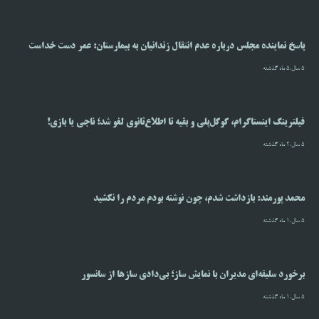
پاسخ نماینده مجلس درباره عدم انتقال زندانیان به بیمارستان: عمر دست خداست
5 سال،5 ماه گذشته
فیلترینگ اینستاگرام، گوگل‌پلی و بقیه تا اطلاع‌ثانوی لغو شد؛ ناجی یا بازی!
5 سال،2 ماه گذشته
محمد پورمند: بازداشت شدم، چون نوشته بودم مردم را نکشید
5 سال،1 ماه گذشته
برخورد سلیقه‌ای مدیران با نمایش ساز؛ بی‌دادی سازها از سانسور
5 سال،1 ماه گذشته