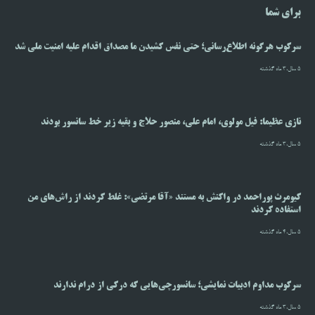
برای شما
سرکوب هرگونه اطلاع‌رسانی؛ حتی نفس کشیدن ما مصداق اقدام علیه امنیت ملی شد
5 سال،3 ماه گذشته
نازی عظیما: فیل مولوی، امام علی، منصور حلاج و بقیه زیر خط سانسور بودند
5 سال،3 ماه گذشته
کیومرث پوراحمد در واکنش به مستند «آقا مرتضی»: غلط کردند از راش‌های من
استفاده کردند
5 سال،4 ماه گذشته
سرکوب مداوم ادبیات نمایشی؛ سانسورچی‌هایی که درکی از درام ندارند
5 سال،3 ماه گذشته