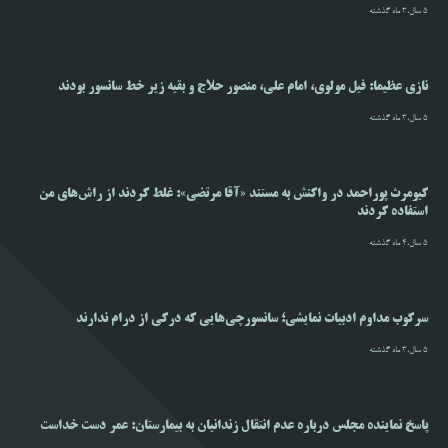
5 سال،3 ماه گذشته
نازی عظیما: فیل مولوی، امام علی، منصور حلاج و بقیه زیر خط سانسور بودند
5 سال،3 ماه گذشته
کیومرث پوراحمد در واکنش به مستند «آقا مرتضی»: غلط کردند از راش‌های من
استفاده کردند
5 سال،4 ماه گذشته
سرکوب مداوم ادبیات نمایشی؛ سانسورچی‌هایی که درکی از درام ندارند
5 سال،3 ماه گذشته
پاسخ نماینده مجلس درباره عدم انتقال زندانیان به بیمارستان: عمر دست خداست