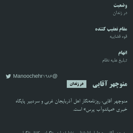
وضعیت
در زندان
مقام تعقیب کننده
قوه قضاییه
اتهام
تبلیغ علیه نظام
@Manoochehr1986
منوچهر آقایی
در زندان
منوچهر آقایی، روزنامه‌نگار اهل آذربایجان غربی و سردبیر پایگاه
خبری «میاندوآب پرس» است.