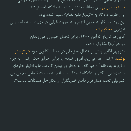
منوچهر آقایی به دلیل اظهانظر مخاطبان اینستاگرام و کانال تلگرامی
میاندواب پرس
پای مطالب منتشر شده، به دادگاه احضار شد.
او از طرف دادگاه به «تبلیغ علیه نظام» متهم شده بود.
این روزنامه نگار به همین اتهام و به صورت غیابی در نهایت به ۸ ماه حبس
تعزیری
محکوم شد
.
آقایی در تاریخ ۵ آبان ۱۴۰۰، برای تحمل حبس راهی زندان
میاندوآب(قوشاچای) شد.
منوچهر آقایی پیش از انتقال به زندان در حساب کابری خود
در توییتر
نوشت
: «زندان هم می‌ریم. امروز خودم رو برای اجرای حکم زندان به جرم
تبلیغ علیه نظام آن هم فقط به خاطر باز بودن کامنت ها و اظهار نظرهای
مردم(بدون برگزاری دادگاه فرهنگ و رسانه) به مقامات قضایی معرفی می
کنم ولی تحت فشار قرار دادن خبرنگاران راهکار حل مشکلات نیست».