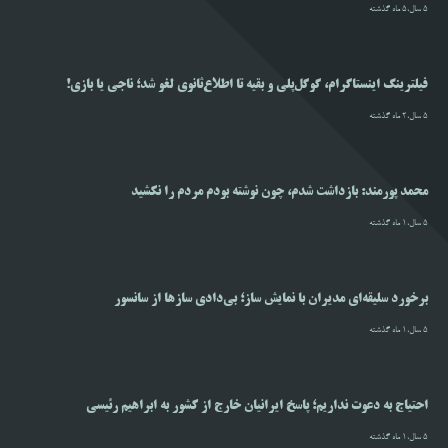
5 سال،5 ماه گذشته
فیلترینگ اینستاگرام، گوگل‌پلی و بقیه تا اطلاع‌ثانوی لغو شد؛ ناجی یا بازی!
5 سال،2 ماه گذشته
محمد پورمند: بازداشت شدم، چون نوشته بودم مردم را نکشید
5 سال،1 ماه گذشته
برخورد سلیقه‌ای مدیران با نمایش ساز؛ بی‌دادی سازها از سانسور
5 سال،1 ماه گذشته
احتیاج به دعوت نداریم؛ پاسخ ایرانیان خارج از کشور به ابراهیم رئیسی
5 سال،1 ماه گذشته