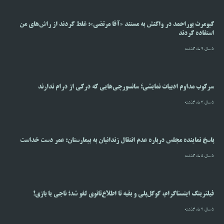
کیومرث پوراحمد در واکنش به مستند «آقا مرتضی»: غلط کردند از راش‌های من
استفاده کردند
5 سال،4 ماه گذشته
سرکوب مداوم ادبیات نمایشی؛ سانسورچی‌هایی که درکی از درام ندارند
5 سال،3 ماه گذشته
پاسخ نماینده مجلس درباره عدم انتقال زندانیان به بیمارستان: عمر دست خداست
5 سال،5 ماه گذشته
فیلترینگ اینستاگرام، گوگل‌پلی و بقیه تا اطلاع‌ثانوی لغو شد؛ ناجی یا بازی!
5 سال،2 ماه گذشته