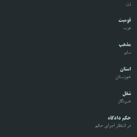
زن
قومیت
عرب
مذهب
سایر
استان
خوزستان
شغل
خبرنگار
حکم دادگاه
در انتظار اجرای حکم