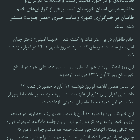
فعالیت‌های او در حوزه محیط زیست و مشکلات کارگران و
حاشیه‌نشینان استان خوزستان است. برخی از گزارش‌های خانم
طافیان در خبرگزاری «مهر» و سایت خبری «عصر جنوب» منتشر
شده است.
خانم طافیان در پی اعتراضات به کشته شدن «مهسا امینی» دختر جوان
اهل سقز به دست نیروهای گشت ارشاد، روز ۵ مهر ۱۴۰۱ در اهواز بازداشت
شد.
این روزنامه‌نگار پیشتر هم احضاریه‌‌ای از سوی دادستانی اهواز در استان
خوزستان روز ۴ آبان ۱۳۹۹ دریافت کرده بود.
بر اساس همین ابلاغیه او روز دوشنبه ۱۱ آبان با حضور در شعبه ۱۳
دادستانی اهواز برای دفاع از «اتهامات انتسابی» خود حضور یافت اما پس از
حضور در این شعبه توسط ماموران امنیتی بازداشت شد.
این خبرنگار روز یکشنبه ۱۰ آبان با انتشار تصویر یک احضاریه، در صفحه
توییتر خود نوشته بود: «زنده باشم فردا اولین جلسه دادگاهه! نمیدونم قراره
چه اتفاقی بیفته، اتهامات چی هست. خودم هم موندم چرا من؟ من که
چیزی نخواستم جز اینکه اندکی عدالت رو هم ببینیم! چقدر سخته ببینی و